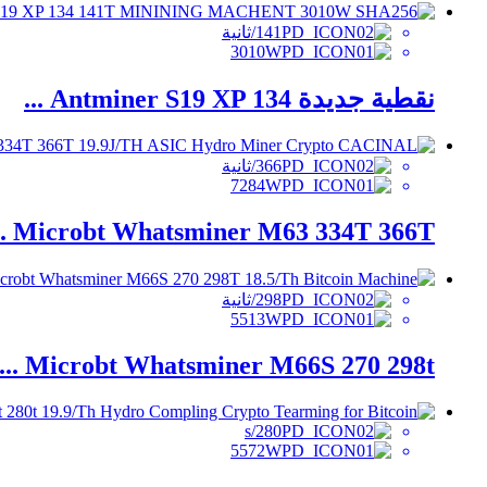
141/ثانية
3010W
نقطية جديدة Antminer S19 XP 134 ...
366/ثانية
7284W
Microbt Whatsminer M63 334T 366T ...
298/ثانية
5513W
Microbt Whatsminer M66S 270 298t ...
280/s
5572W