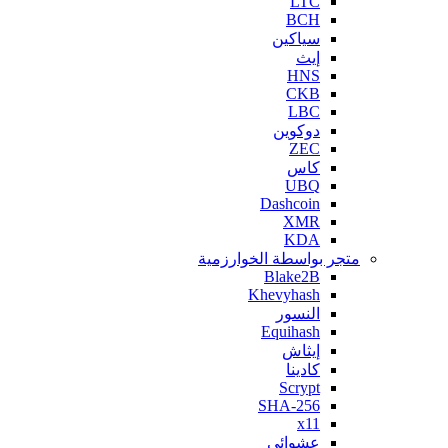
LTC
BCH
سياكين
إيث
HNS
CKB
LBC
دوكوين
ZEC
كاس
UBQ
Dashcoin
XMR
KDA
متجر بواسطة الخوارزمية
Blake2B
Khevyhash
النسور
Equihash
إيثاش
كادينا
Scrypt
SHA-256
x11
عشوائي