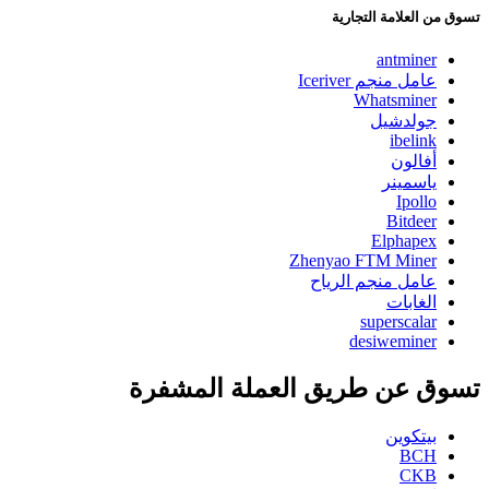
تسوق من العلامة التجارية
antminer
عامل منجم Iceriver
Whatsminer
جولدشيل
ibelink
أفالون
ياسمينر
Ipollo
Bitdeer
Elphapex
Zhenyao FTM Miner
عامل منجم الرياح
الغابات
superscalar
desiweminer
تسوق عن طريق العملة المشفرة
بيتكوين
BCH
CKB