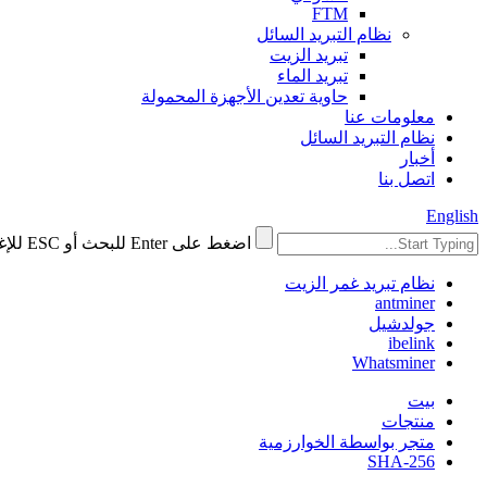
FTM
نظام التبريد السائل
تبريد الزيت
تبريد الماء
حاوية تعدين الأجهزة المحمولة
معلومات عنا
نظام التبريد السائل
أخبار
اتصل بنا
English
اضغط على Enter للبحث أو ESC للإغلاق
نظام تبريد غمر الزيت
antminer
جولدشيل
ibelink
Whatsminer
بيت
منتجات
متجر بواسطة الخوارزمية
SHA-256