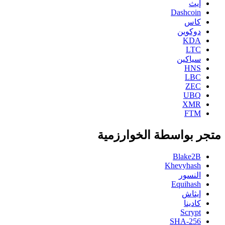
إيث
Dashcoin
كاس
دوكوين
KDA
LTC
سياكين
HNS
LBC
ZEC
UBQ
XMR
FTM
متجر بواسطة الخوارزمية
Blake2B
Khevyhash
النسور
Equihash
إيثاش
كادينا
Scrypt
SHA-256