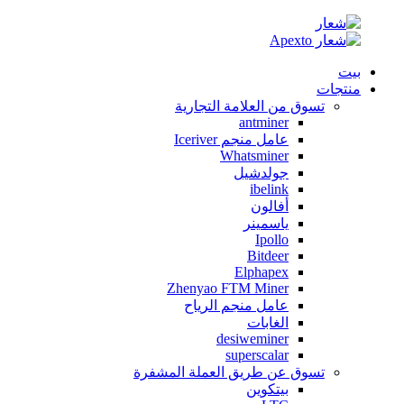
بيت
منتجات
تسوق من العلامة التجارية
antminer
عامل منجم Iceriver
Whatsminer
جولدشيل
ibelink
أفالون
ياسمينر
Ipollo
Bitdeer
Elphapex
Zhenyao FTM Miner
عامل منجم الرياح
الغابات
desiweminer
superscalar
تسوق عن طريق العملة المشفرة
بيتكوين