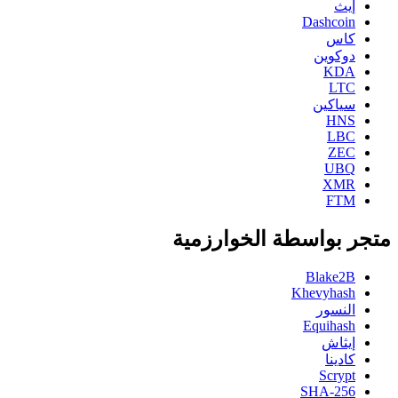
إيث
Dashcoin
كاس
دوكوين
KDA
LTC
سياكين
HNS
LBC
ZEC
UBQ
XMR
FTM
متجر بواسطة الخوارزمية
Blake2B
Khevyhash
النسور
Equihash
إيثاش
كادينا
Scrypt
SHA-256