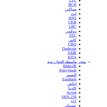
LTC
BCH
سياكين
إيث
HNS
CKB
LBC
دوكوين
ZEC
كاس
UBQ
Dashcoin
XMR
KDA
متجر بواسطة الخوارزمية
Blake2B
Khevyhash
النسور
Equihash
إيثاش
كادينا
Scrypt
SHA-256
x11
عشوائي