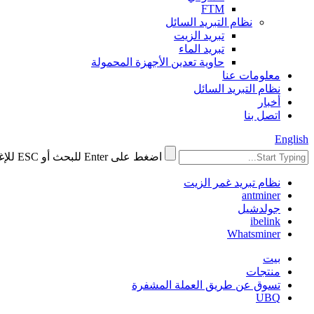
FTM
نظام التبريد السائل
تبريد الزيت
تبريد الماء
حاوية تعدين الأجهزة المحمولة
معلومات عنا
نظام التبريد السائل
أخبار
اتصل بنا
English
اضغط على Enter للبحث أو ESC للإغلاق
نظام تبريد غمر الزيت
antminer
جولدشيل
ibelink
Whatsminer
بيت
منتجات
تسوق عن طريق العملة المشفرة
UBQ