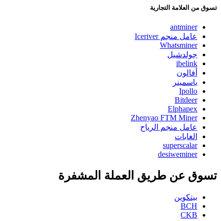
تسوق من العلامة التجارية
antminer
عامل منجم Iceriver
Whatsminer
جولدشيل
ibelink
أفالون
ياسمينر
Ipollo
Bitdeer
Elphapex
Zhenyao FTM Miner
عامل منجم الرياح
الغابات
superscalar
desiweminer
تسوق عن طريق العملة المشفرة
بيتكوين
BCH
CKB