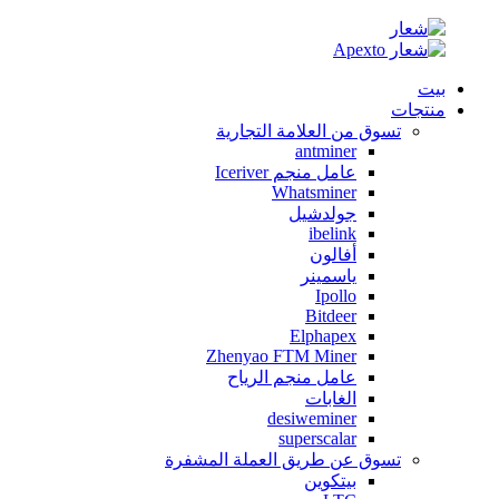
بيت
منتجات
تسوق من العلامة التجارية
antminer
عامل منجم Iceriver
Whatsminer
جولدشيل
ibelink
أفالون
ياسمينر
Ipollo
Bitdeer
Elphapex
Zhenyao FTM Miner
عامل منجم الرياح
الغابات
desiweminer
superscalar
تسوق عن طريق العملة المشفرة
بيتكوين