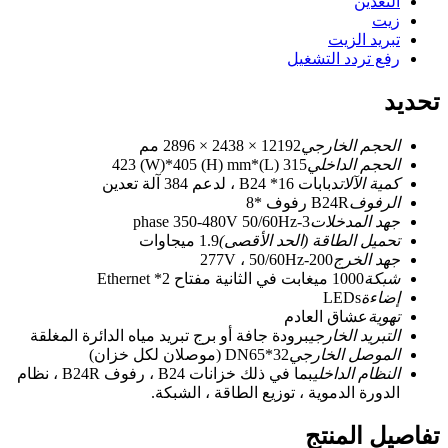
التعدين
زيت
تبريد الزيت
رفع تردد التشغيل
تحديد
الحجم الخارجي
12192 × 2438 × 2896 مم
الحجم الداخلي
315 (L)*423 (W)*405 (H) mm
كمية الآلات
دبابات B24 *16 ، لدعم 384 آلة تعدين
الرفوف
B24R رفوف *8
جهد المدخلات
3-phase 350-480V 50/60Hz
تحميل الطاقة (الحد الأقصى)
1.9 ميجاوات
جهد الخرج
200-277V ، 50/60Hz
شبكة
1000 ميغابت في الثانية مفتاح Ethernet *2
إضاءة
LEDs
تهوية
عشاق العادم
التبريد الخارجي
برودة جافة أو برج تبريد مياه الدائرة المغلقة
الموصل الخارجي
DN65*32 (موصلان لكل خزان)
النظام الداخلي
بما في ذلك خزانات B24 ، رفوف B24R ، نظام
الدورة الدموية ، توزيع الطاقة ، الشبكة.
تفاصيل المنتج