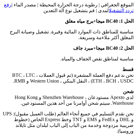
الموقع الجغرافي | رطوبة درجة الحرارة المحيطة | مصدر الماء |
رفع
تردد التشغيل
المدى | قم بتشغيل نوع آلة التعدين
الحل 1: BC40 ميجا+برج مياه مغلق
مناسبة للمناطق ذات الموارد المائية وفيرة. تشغيل وصيانة البرج
المغلق أكثر ملاءمة وسريعة.
الحل 2: BC40 ميجا+مبرد جاف
مناسبة لمناطق نقص الجفاف والمياه.
قسط
نحن ندعم دفع العملة المشفرة (تم قبول العملات BTC ، LTC ،
ETH ، BCH ، USDC) ، النقل البنكي ، Western Union و RMB.
شحن
لدى Apexto مستودعان ، Shenzhen Warehouse و Hong Kong
Warehouse. سيتم شحن أوامرنا من أحد هذين المستودعين.
نحن نقدم التسليم في جميع أنحاء العالم (طلب العميل مقبول): UPS
و DHL و FedEx و EMS و TNT وخط Express الخاص (خطوط
ضريبية مزدوجة وخدمة من الباب إلى الباب لبلدان مثل تايلاند
وروسيا).