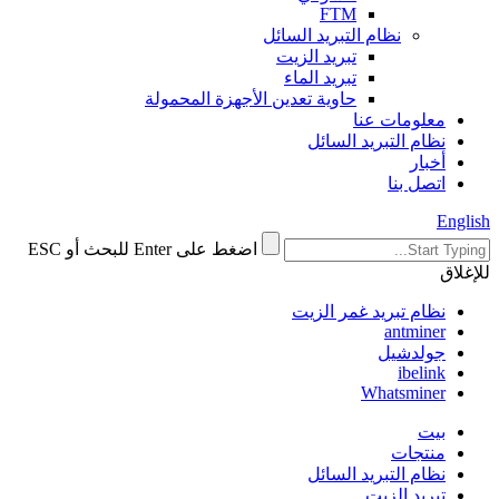
FTM
نظام التبريد السائل
تبريد الزيت
تبريد الماء
حاوية تعدين الأجهزة المحمولة
معلومات عنا
نظام التبريد السائل
أخبار
اتصل بنا
English
اضغط على Enter للبحث أو ESC
للإغلاق
نظام تبريد غمر الزيت
antminer
جولدشيل
ibelink
Whatsminer
بيت
منتجات
نظام التبريد السائل
تبريد الزيت