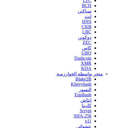
LTC
BCH
سياكين
إيث
HNS
CKB
LBC
دوكوين
ZEC
كاس
UBQ
Dashcoin
XMR
KDA
متجر بواسطة الخوارزمية
Blake2B
Khevyhash
النسور
Equihash
إيثاش
كادينا
Scrypt
SHA-256
x11
عشوائي