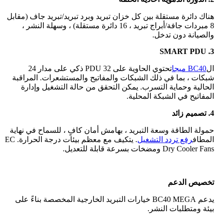
هناك دائرة مستقلة بين كل خزان تبريد وبرد تبريد/تبريد جاف (مقابل
8 مبردات جافة/أبراج تبريد ، 16 دائرة مستقلة) ، وسهلة النشر ،
والصيانة دون تدخل.
3. SMART PDU
ال
BC40 ميجا
تحتوي الحاوية على 32 PDU ذكي على مدار 24
شبكات ، بما في ذلك الشبكات والمفاتيح والمستشعرات. المراقبة
الحالية وحماية التسرب. يمكن التحقق من حالة التشغيل وإدارة
المفاتيح في الشبكة المحلية.
4. تصميم زائد
حمولة الطاقة وسعة التبريد ، بهامش أمان كافٍ ، للسماح في نهاية
المطاف
رفع تردد التشغيل
. يتكيف مع معظم بيئات درجة الحرارة. EC
Dry Cooler Fans ومضخات بسرعة قابلة للتعديل.
تخصيص الدعم
يدعم BC40 MEGA خيارات التبريد الخارجية المخصصة بناءً على
بيئة ومتطلبات النشر.