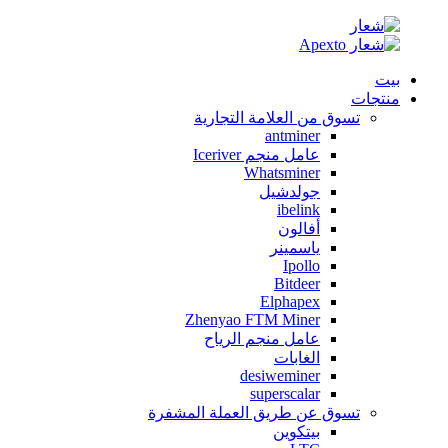
بيت
منتجات
تسوق من العلامة التجارية
antminer
عامل منجم Iceriver
Whatsminer
جولدشيل
ibelink
أفالون
ياسمينر
Ipollo
Bitdeer
Elphapex
Zhenyao FTM Miner
عامل منجم الرياح
الغابات
desiweminer
superscalar
تسوق عن طريق العملة المشفرة
بيتكوين