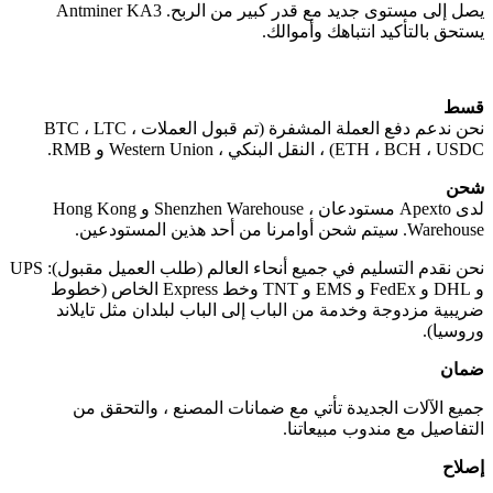
يصل إلى مستوى جديد مع قدر كبير من الربح. Antminer KA3
يستحق بالتأكيد انتباهك وأموالك.
قسط
نحن ندعم دفع العملة المشفرة (تم قبول العملات BTC ، LTC ،
ETH ، BCH ، USDC) ، النقل البنكي ، Western Union و RMB.
شحن
لدى Apexto مستودعان ، Shenzhen Warehouse و Hong Kong
Warehouse. سيتم شحن أوامرنا من أحد هذين المستودعين.
نحن نقدم التسليم في جميع أنحاء العالم (طلب العميل مقبول): UPS
و DHL و FedEx و EMS و TNT وخط Express الخاص (خطوط
ضريبية مزدوجة وخدمة من الباب إلى الباب لبلدان مثل تايلاند
وروسيا).
ضمان
جميع الآلات الجديدة تأتي مع ضمانات المصنع ، والتحقق من
التفاصيل مع مندوب مبيعاتنا.
إصلاح