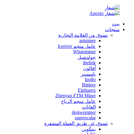
بيت
منتجات
تسوق من العلامة التجارية
antminer
عامل منجم Iceriver
Whatsminer
جولدشيل
ibelink
أفالون
ياسمينر
Ipollo
Bitdeer
Elphapex
Zhenyao FTM Miner
عامل منجم الرياح
الغابات
desiweminer
superscalar
تسوق عن طريق العملة المشفرة
بيتكوين