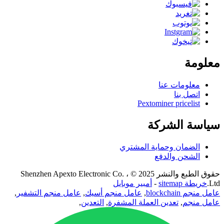
معلومة
معلومات عنا
اتصل بنا
Pextominer pricelist
سياسة الشركة
الضمان وحماية المشتري
الشحن والدفع
حقوق الطبع والنشر 2025 © Shenzhen Apexto Electronic Co. ،
Ltd.
خريطة sitemap
-
أمبير موبايل
عامل منجم blockchain
,
عامل منجم أسيك
,
عامل منجم التشفير
,
عامل منجم
,
تعدين العملة المشفرة
,
التعدين
,