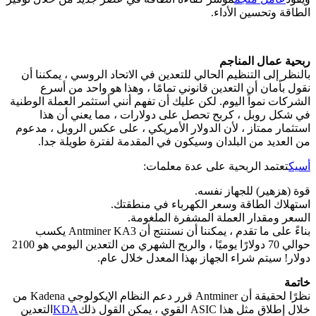
الطاقة وتحسين الأداء.
ربحية عمال المناجم
بالنظر إلى التنظيم الحالي للتعدين في الاتحاد الروسي ، يمكننا أن
نقول بأمان أن التعدين قانوني تمامًا ، وهذا هو واحد من أسرع
الشركات نمواً اليوم. لكن عليك أن تفهم أنني أستثمر العملة الوطنية
في شكل روبل ، كربح تحصل على دولارات ، مما يعني أن هذا
استثمار ممتاز ، لأن الدولار الأمريكي ، على عكس الروبل ، مدعوم
من العديد من البلدان وسيكون في المقدمة لفترة طويلة جدا.
أسيك
تعتمد الربحية على عدة معلمات:
قوة (هزهير) للجهاز نفسه.
استهلاك الطاقة وسعر الكهرباء في منطقتك.
السعر ومقدار العملة المشفرة الملغومة.
بناءً على ما تقدم ، يمكننا أن نستنتج أن Antminer KA3 يكسب
حوالي 70 دولارًا يوميًا ، والربح الشهري من التعدين اليومي هو 2100
دولار! سيتم شراء الجهاز بهذا المعدل خلال عام.
خاتمة
نظرًا لحقيقة أن Antminer قرر دعم النظام الإيكولوجي Kadena من
خلال إطلاق مثل هذا ASIC القوي ، يمكن القول ذلك
KDA
التعدين