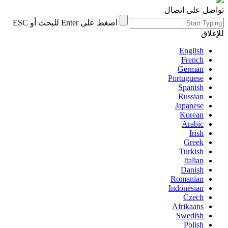
تواصل على اتصال
اضغط على Enter للبحث أو ESC
للإغلاق
English
French
German
Portuguese
Spanish
Russian
Japanese
Korean
Arabic
Irish
Greek
Turkish
Italian
Danish
Romanian
Indonesian
Czech
Afrikaans
Swedish
Polish