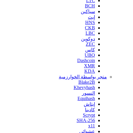
LTC
BCH
سياكين
إيث
HNS
CKB
LBC
دوكوين
ZEC
كاس
UBQ
Dashcoin
XMR
KDA
متجر بواسطة الخوارزمية
Blake2B
Khevyhash
النسور
Equihash
إيثاش
كادينا
Scrypt
SHA-256
x11
عشوائي