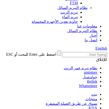
FTM
نظام التبريد السائل
تبريد الزيت
تبريد الماء
حاوية تعدين الأجهزة المحمولة
معلومات عنا
نظام التبريد السائل
أخبار
اتصل بنا
English
اضغط على Enter للبحث أو ESC
للإغلاق
نظام تبريد غمر الزيت
antminer
جولدشيل
ibelink
Whatsminer
بيت
منتجات
تسوق عن طريق العملة المشفرة
KDA