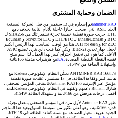
الشحن والدفع
الضمان وحماية المشتري
KA3
antminer
تم إصداره في 13 سبتمبر من قبل الشركة المصنعة
العليا ASIC التي أصبحت أخبارًا عاجلة للأيام التالية بخلاف دمج
ETH. جربت صورة نقطية خمسة تجزئة تشفير تلك هي SHA256 لـ
BTC و Ethash/Etchash لـ ETH/ETC و Scrypt for LTC و Equihash
for ZEC و X11 for dash. هذا هو الوقت المناسب لهذا الرئيس الكبير
لجعل جهاز تعدين Black2s. ولكن كما قلت ، لن يتردد تصنيع ASIC
الأعلى كما هو ، في تحقيق اختراق كبير لهذا العمل. لذا اسم منتج
نقطه النقطة النقطية المضادة
KA3
مع هزهيرات مذهلة 166/ثانية
واستهلاك الطاقة من 3154W.
ANTMINER KA3 166th/S يمكّن النظام الإيكولوجي Kadena مع
هاشد كبير وكفاءة الطاقة. في 13 سبتمبر ، عقدت صورة نقطية
مؤتمرًا عبر الإنترنت Antminer KA3
166/ثانية
.
في المؤتمر الصحفي ،
شارك Bitmain دعمهم وثقتهم في النظام الإيكولوجي Kadena.
لديه
أقصى درجات هزهش من 166/ثانية واستهلاك الطاقة 3154W.
ظهر Antminer KA3 لأول مرة في المؤتمر الصحفي بمعدل تجزئة
قدره 166/ثانية ، وهو أعلى بكثير من متوسط ​​السوق.
يعيد هذا المناجم
الجديد تعريف معيار الصناعة مع نسبة كفاءة الطاقة في 19 J/TH
ويقود
عامل منجم
مؤشر كفاءة الطاقة في عصر جديد من خلال توفير