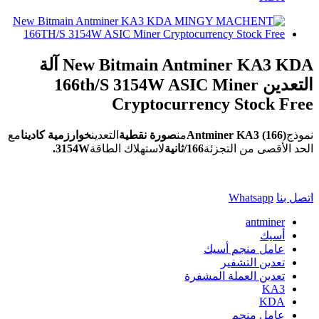
New Bitmain Antminer KA3 KDA آلة
التعدين 166th/S 3154W ASIC Miner
Cryptocurrency Stock Free
نموذج
Antminer KA3 (166)
من
صورة نقطية
التعدين
خوارزمية كادينا
مع
الحد الأقصى من التجزئة
166/ثانية
لاستهلاك الطاقة
3154W.
اتصل بنا
Whatsapp
antminer
أسيك
عامل منجم أسيك
تعدين التشفير
تعدين العملة المشفرة
KA3
KDA
عامل منجم